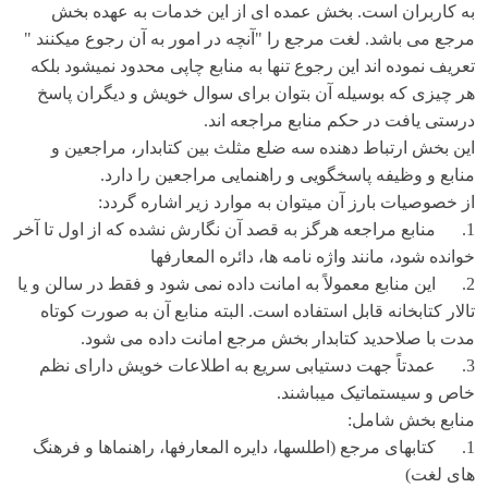
به کاربران است. بخش عمده ای از این خدمات به عهده بخش
مرجع می باشد. لغت مرجع را "آنچه در امور به آن رجوع میکنند "
تعریف نموده اند این رجوع تنها به منابع چاپی محدود نمیشود بلکه
هر چیزی که بوسیله آن بتوان برای سوال خویش و دیگران پاسخ
درستی یافت در حکم منابع مراجعه اند.
این بخش ارتباط دهنده سه ضلع مثلث بین کتابدار، مراجعین و
منابع و وظیفه پاسخگویی و راهنمایی مراجعین را دارد.
از خصوصیات بارز آن میتوان به موارد زیر اشاره گردد:
1. منابع مراجعه هرگز به قصد آن نگارش نشده که از اول تا آخر
خوانده شود، مانند واژه نامه ها، دائره المعارفها
2. این منابع معمولاً‌ به امانت داده نمی شود و فقط در سالن و یا
تالار کتابخانه قابل استفاده است. البته منابع آن به صورت کوتاه
مدت با صلاحدید کتابدار بخش مرجع امانت داده می شود.
3. عمدتاً‌ جهت دستیابی سریع به اطلاعات خویش دارای نظم
خاص و سیستماتیک میباشند.
منابع بخش شامل:
1. کتابهای مرجع (اطلسها، دایره المعارفها، راهنماها و فرهنگ
های لغت)