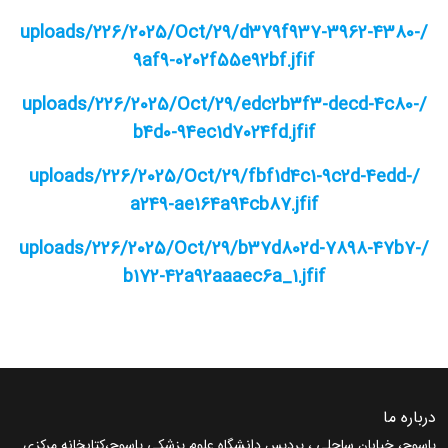
/uploads/226/2025/Oct/29/d379f937-3962-4380-
9af9-0202f55e92bf.jfif
/uploads/226/2025/Oct/29/edc2b3f3-decd-4c80-
b4d0-94ec1d7024fd.jfif
/uploads/226/2025/Oct/29/fbf1d4c1-9c2d-4edd-
a249-ae164a94cb87.jfif
uploads/226/2025/Oct/29/b37d802d-7898-47b7-
/
b172-42a92aaaec6a_1.jfif
درباره ما
یاسوج، خیابان ساحلی ، پردیس دانشگاه علوم پزشکی یاسوج،کتابخانه مرکزی